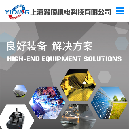
切
换
导
航